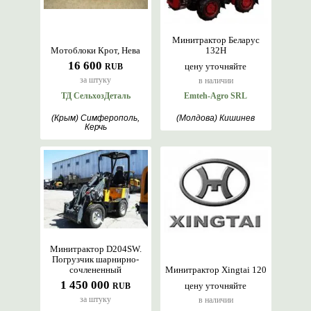
Минитрактор Беларус
Мотоблоки Крот, Нева
132Н
16 600
цену уточняйте
RUB
за штуку
в наличии
ТД СельхозДеталь
Emteh-Agro SRL
(Крым) Симферополь,
(Молдова) Кишинев
Керчь
Минитрактор D204SW.
Погрузчик шарнирно-
сочлененный
Минитрактор Xingtai 120
1 450 000
цену уточняйте
RUB
за штуку
в наличии