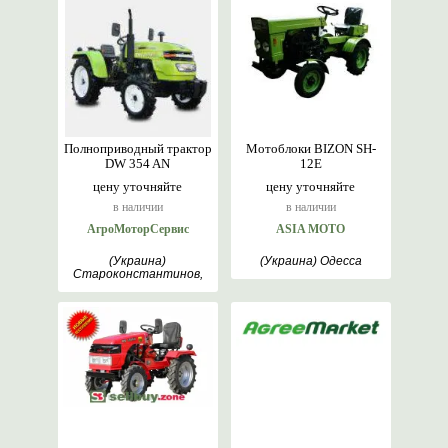
Полноприводный трактор
Мотоблоки BIZON SH-
DW 354 AN
12E
цену уточняйте
цену уточняйте
в наличии
в наличии
АгроМоторСервис
ASIA MOTO
(Украина)
(Украина) Одесса
Староконстантинов,
Хмельницкий