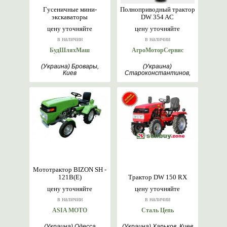
Гусеничные мини-
Полноприводный трактор
экскаваторы
DW 354 AC
цену уточняйте
цену уточняйте
в наличии
в наличии
БудШляхМаш
АгроМоторСервис
(Украина) Бровары,
(Украина)
Киев
Староконстантинов,
Хмельницкий
Мототрактор BIZON SH -
121B(E)
Трактор DW 150 RX
цену уточняйте
цену уточняйте
в наличии
в наличии
ASIA MOTO
Сталь Цепь
(Украина) Одесса
(Украина) Харьков, Киев