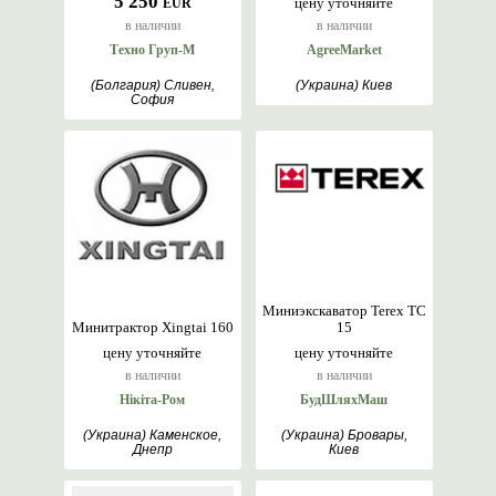
5 250
цену уточняйте
EUR
в наличии
в наличии
Техно Груп-М
AgreeMarket
(Болгария) Сливен,
(Украина) Киев
София
Миниэкскаватор Terex TC
Минитрактор Xingtai 160
15
цену уточняйте
цену уточняйте
в наличии
в наличии
Нікіта-Ром
БудШляхМаш
(Украина) Каменское,
(Украина) Бровары,
Днепр
Киев