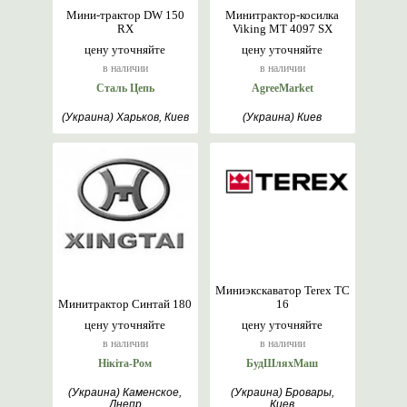
Мини-трактор DW 150
Минитрактор-косилка
RX
Viking MT 4097 SX
цену уточняйте
цену уточняйте
в наличии
в наличии
Сталь Цепь
AgreeMarket
(Украина) Харьков, Киев
(Украина) Киев
Миниэкскаватор Terex TC
Минитрактор Синтай 180
16
цену уточняйте
цену уточняйте
в наличии
в наличии
Нікіта-Ром
БудШляхМаш
(Украина) Каменское,
(Украина) Бровары,
Днепр
Киев