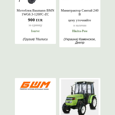
Мотоблок Baumann BMN
Минитрактор Синтай 240
1WG6.3-120FC-ZC
В
900
цену уточняйте
EUR
за единицу
в наличии
Isurve
Нікіта-Ром
(Грузия) Тбилиси
(Украина) Каменское,
Днепр