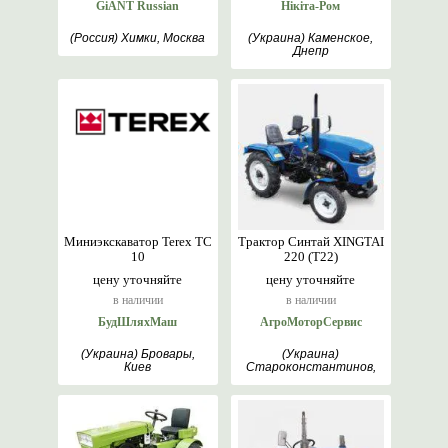
GiANT Russian
Нікіта-Ром
(Россия) Химки, Москва
(Украина) Каменское,
Днепр
Миниэкскаватор Terex TC
Трактор Синтай XINGTAI
10
220 (T22)
цену уточняйте
цену уточняйте
в наличии
в наличии
БудШляхМаш
АгроМоторСервис
(Украина) Бровары,
(Украина)
Киев
Староконстантинов,
Хмельницкий