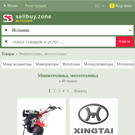
✶
Меню
Регистрация
Корзина
0
sell
buy
.zone
ИСПАНИЯ
✕
✕
Товары
›
Минитехника, мототехника
Мини экскаваторы
Минитракторы
Мотоблоки
Мотокультиваторы
Мототехни
Минитехника, мототехника
в Испании
1
2
3
4
5
...
Вперед