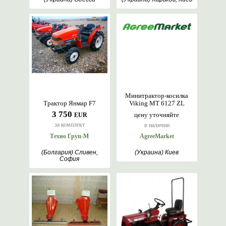
Минитрактор-косилка
Трактор Янмар F7
Viking MT 6127 ZL
3 750
цену уточняйте
EUR
за комплект
в наличии
Техно Груп-М
AgreeMarket
(Болгария) Сливен,
(Украина) Киев
София