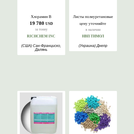
Хлорамин B
Листы полиуретановые
19 780
цену уточняйте
USD
за тонну
в наличии
RICHCHEM INC
НВП ТИМОЛ
(США) Сан-Франциско,
(Украина) Днепр
Далянь