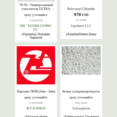
79-50 - Универсальный
очиститель ULTRA
Polyvinyl Chloride
970
цену уточняйте
USD
за тонну
в наличии
ПІІ "ТЕХНО-СЕРВІС
Azpolimer LLC
УА"
(Украина) Лозовая,
(Азербайджан) Баку
Харьков
Паронит ПОН (2мм - 3мм)
Белые суперконцентраты
цену уточняйте
цену уточняйте
в наличии
под заказ
ЗЕТ КЛІМАТ
Technoplastic
(Украина) Киев
(Узбекистан) Ташкент