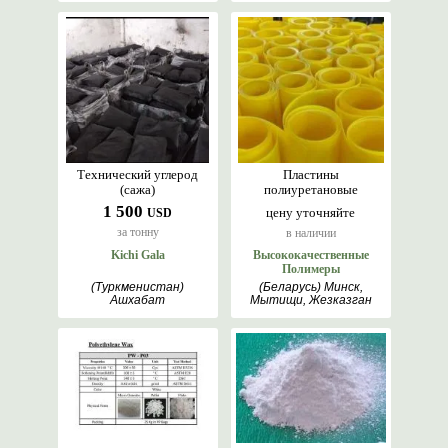
Технический углерод
Пластины
(сажа)
полиуретановые
1 500
цену уточняйте
USD
за тонну
в наличии
Kichi Gala
Высококачественные
Полимеры
(Туркменистан)
(Беларусь) Минск,
Ашхабат
Мытищи, Жезказган