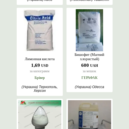
Бишофит (Магний
Лимонная кислота
хлористый)
1,69
600
USD
UAH
за килограмм
за мешок
Брівер
ГЕРАФАК
(Украина) Тернополь,
(Украина) Одесса
Херсон