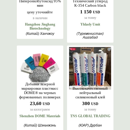
Пиперонилбутоксид 95%
Технический углерод
мин
К-354 Carbon black
1 150
цену уточняйте
USD
за тонну
в наличии
Hangzhou Jinghang
Yhlasly Umit
Biotechnology
(Китай) Ханчжоу
(Туркменистан)
Ашгабад
Добавки лазерной
маркировки пластмасс
Высококачественный
DOME® на черных
нейтральный
формованных полимерах
силиконовый клей
23,60
300
USD
USD
за килограмм
за тонну
Shenzhen DOME Materials
TNS GLOBAL TRADING
(Китай) Шэньчжэнь
(ЮАР) Дурбан