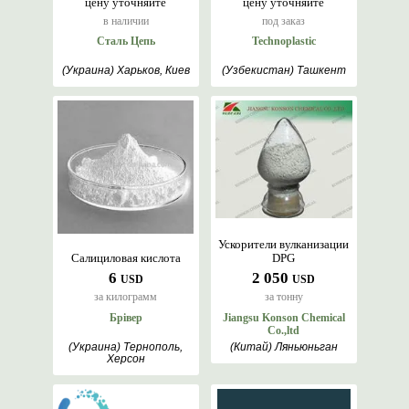
цену уточняйте
цену уточняйте
в наличии
под заказ
Сталь Цепь
Technoplastic
(Украина) Харьков, Киев
(Узбекистан) Ташкент
Ускорители вулканизации
Салициловая кислота
DPG
6
2 050
USD
USD
за килограмм
за тонну
Брівер
Jiangsu Konson Chemical
Co.,ltd
(Украина) Тернополь,
(Китай) Ляньюньган
Херсон