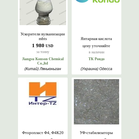
Ускорители вулканизации
mbts
Янтарная кислота
1 980
цену уточняйте
USD
за тонну
в наличии
Jiangsu Konson Chemical
ТК Рондо
Co.,ltd
(Китай) Ляньюньган
(Украина) Одесса
Фторопласт Ф4, Ф4К20
УФ-стабилизаторы