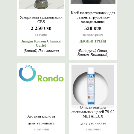
Клей полиуретановый для
Ускорители вулканизации
ремонта грузовика-
CBS
холодильника
2 250
530
USD
RUB
за тонну
за килограмм
Jiangsu Konson Chemical
ДЖИВИ ТРЕЙД
Co.,ltd
(Китай) Ляньюньган
(Беларусь) Орша,
Брест, Белгород,
Москва, Минск
Очиститель для
специальных целей 79-02
Азотная кислота
METAFLUX
цену уточняйте
цену уточняйте
в наличии
в наличии