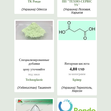
ТК Рондо
ПІІ "ТЕХНО-СЕРВІС
УА"
(Украина) Одесса
(Украина) Лозовая,
Харьков
Специализированные
добавки
Янтарная кислота
4,80
цену уточняйте
USD
за килограмм
под заказ
Technoplastic
Брівер
(Узбекистан) Ташкент
(Украина) Тернополь,
Херсон