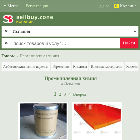
✶
Меню
Регистрация
Корзина
0
sell
buy
.zone
ИСПАНИЯ
✕
✕
Товары
›
Промышленная химия
Асбестотехнические изделия
Герметики
Кислоты
Клеевые материалы
Космети
Промышленная химия
в Испании
1
2
3
4
Вперед