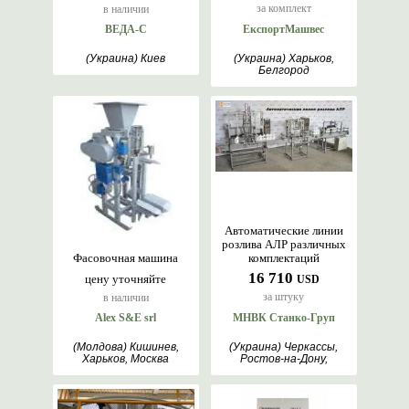
за комплект
в наличии
ВЕДА-С
ЕкспортМашвес
(Украина) Киев
(Украина) Харьков,
Белгород
Автоматические линии
розлива АЛР различных
Фасовочная машина
комплектаций
16 710
цену уточняйте
USD
за штуку
в наличии
Alex S&E srl
МНВК Станко-Груп
(Молдова) Кишинев,
(Украина) Черкассы,
Харьков, Москва
Ростов-на-Дону,
Valčiūnai, Караганда