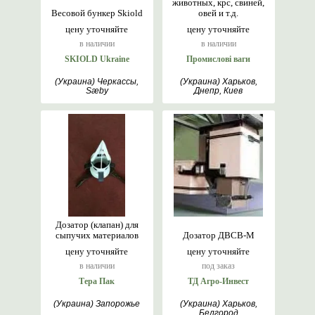
животных, крс, свиней,
Весовой бункер Skiold
овей и т.д.
цену уточняйте
цену уточняйте
в наличии
в наличии
SKIOLD Ukraine
Промислові ваги
(Украина) Черкассы,
(Украина) Харьков,
Sæby
Днепр, Киев
Дозатор (клапан) для
сыпучих материалов
Дозатор ДВСВ-М
цену уточняйте
цену уточняйте
в наличии
под заказ
Тера Пак
ТД Агро-Инвест
(Украина) Запорожье
(Украина) Харьков,
Белгород