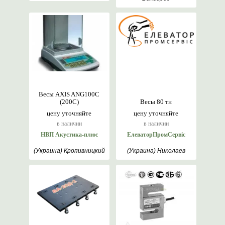
Весы AXIS ANG100C
(200C)
Весы 80 тн
цену уточняйте
цену уточняйте
в наличии
в наличии
НВП Акустика-плюс
ЕлеваторПромСервіс
(Украина) Кропивницкий
(Украина) Николаев