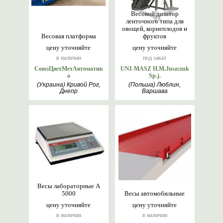
Весовой дозатор
ленточного типа для
овощей, корнеплодов и
Весовая платформа
фруктов
цену уточняйте
цену уточняйте
в наличии
под заказ
СоюзЦветМетАвтоматик
UNI-MASZ H.M.Juszczuk
а
Sp.j.
(Украина) Кривой Рог,
(Польша) Люблин,
Днепр
Варшава
Весы лабораторные A
5000
Весы автомобильные
цену уточняйте
цену уточняйте
в наличии
в наличии