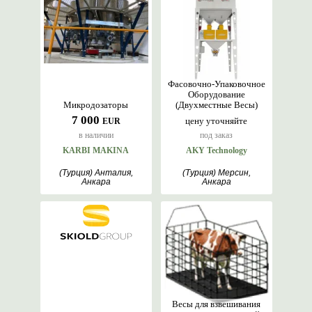
Фасовочно-Упаковочное
Оборудование
Микродозаторы
(Двухместные Весы)
7 000
цену уточняйте
EUR
в наличии
под заказ
KARBI MAKINA
AKY Technology
(Турция) Анталия,
(Турция) Мерсин,
Анкара
Анкара
Весы для взвешивания