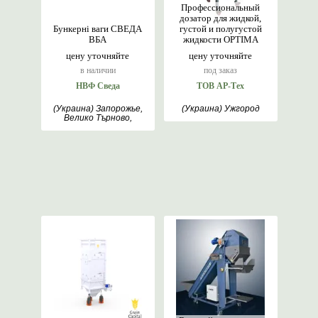
Профессиональный
дозатор для жидкой,
Бункерні ваги СВЕДА
густой и полугустой
ВБА
жидкости OPTIMA
цену уточняйте
цену уточняйте
в наличии
под заказ
НВФ Сведа
ТОВ АР-Тех
(Украина) Запорожье,
(Украина) Ужгород
Велико Търново,
Шарджа