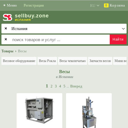
✶
Меню
Регистрация
Корзина
0
sell
buy
.zone
ИСПАНИЯ
✕
✕
Товары
›
Весы
Весовое оборудование
Весы Рокла
Весы чекопечатью
Запчасти весов
Мини ве
Весы
в Испании
1
2
3
4
5
...
Вперед