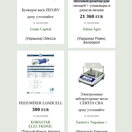
Весовой дозатор для
овощей + упаковщик в
Бункерні ваги ZEO-ВV
рашель-мешки
21 360
цену уточняйте
EUR
в наличии
в наличии
Grain Capital
Adena Agro
(Украина) Одесса
(Украина) Ровно,
Белгород
Электронные
лабораторные весы
FEED MİXER LOADCELL
CERTUS CBA
300
цену уточняйте
EUR
в наличии
в наличии
KOBASTAR
Химтест Украина +
ELECTRONİC
WEİGHİNG SYSTEMS
(Турция) Конья, Анкара
(Украина) Харьков