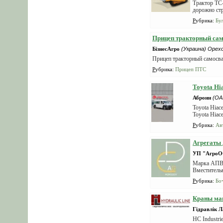
Трактор ТС-
дорожно стр
Рубрика
:
Бу
Прицеп тракторный са
БізнесАгро
(Украина) Орех
Прицеп тракторный самосв
Рубрика
:
Прицеп ПТС
Toyota Hi
Абронн
(ОА
Toyota Hiac
Toyota Hiace
Рубрика
:
Ав
Агрегаты 
УП "АгроО
Марка АПВ -
Вместительн
Рубрика
:
Бо
Краны ман
Гідравлік 
HC Industri