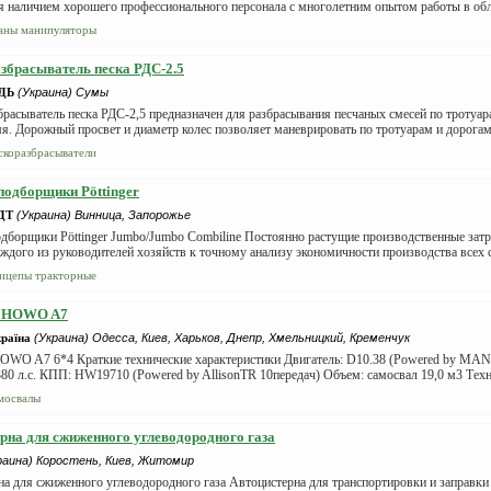
я наличием хорошего профессионального персонала с многолетним опытом работы в обл
аны манипуляторы
збрасыватель песка РДС-2.5
ДЬ
(Украина) Сумы
расыватель песка РДС-2,5 предназначен для разбрасывания песчаных смесей по тротуар
я. Дорожный просвет и диаметр колес позволяет маневрировать по тротуарам и дорогам.
скоразбрасыватели
одборщики Pöttinger
ДТ
(Украина) Винница, Запорожье
дборщики Pöttinger Jumbo/Jumbo Combiline Постоянно растущие производственные затр
ждого из руководителей хозяйств к точному анализу экономичности производства всех с
ицепы тракторные
л HOWO A7
раїна
(Украина) Одесса, Киев, Харьков, Днепр, Хмельницкий, Кременчук
OWO A7 6*4 Краткие технические характеристики Двигатель: D10.38 (Powered by M
380 л.с. КПП: HW19710 (Powered by AllisonTR 10передач) Объем: самосвал 19,0 м3 Техн
мосвалы
рна для сжиженного углеводородного газа
раина) Коростень, Киев, Житомир
на для сжиженного углеводородного газа Автоцистерна для транспортировки и заправк