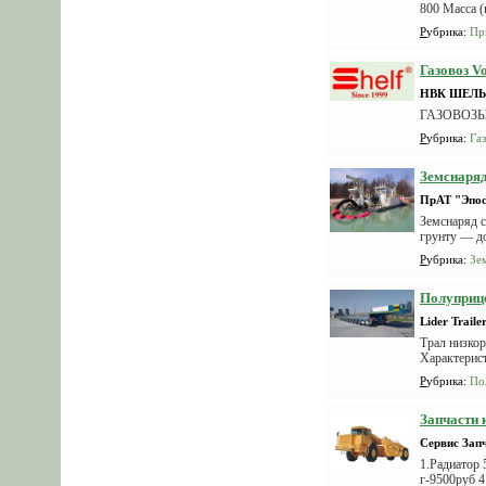
800 Масса (
Рубрика
:
Пр
Газовоз V
НВК ШЕЛЬ
ГАЗОВОЗЫ
Рубрика
:
Га
Земснаря
ПрАТ "Эпо
Земснаряд с
грунту — до
Рубрика
:
Зе
Полуприце
Lider Traile
Трал низкор
Характерист
Рубрика
:
По
Запчасти
Сервис Зап
1.Радиатор 
г-9500руб 4