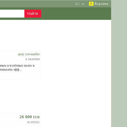
0
Корзина
цену уточняйте
в наличии
ных и взлётных полос в
повысить эфф...
26 000
EUR
за штуку