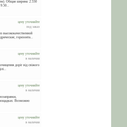
мм). Общая ширина: 2.550
9.50...
цену уточняйте
под заказ
из высококачественной
ические, горизонта...
цену уточняйте
в наличии
чищення доріг від свіжого
лі...
цену уточняйте
в наличии
мозаправки,
площадках. Возможно
цену уточняйте
в наличии