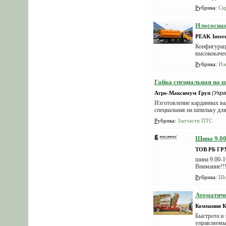
Рубрика
:
Ск
Илососн
PEAK Intern
Конфигураци
высококачес
Рубрика
:
Ил
Гайка специальная на 
Агро-Максимум Груп
(Укра
Изготовление карданных вал
специальная на шпильку дл
Рубрика
:
Запчасти ПТС
Шина 9.00
ТОВ РБ ГР
шина 9.00-1
Внимание!!!
Рубрика
:
Ши
Атоматиче
Компания 
Быстрота и 
управляемый