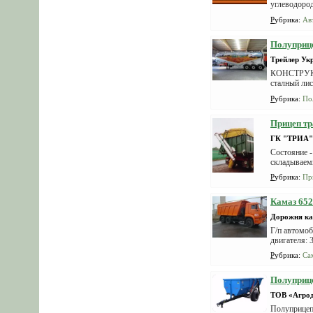
углеводород
сп...
Рубрика
:
Ав
Полуприце
Трейлер Ук
КОНСТРУКЦ
сталный лис
водос...
Рубрика
:
По
Прицеп т
ГК "ТРИА"
Состояние -
складываемы
Рубрика
:
Пр
Камаз 65
Дорожня ка
Г/п автомоб
двигателя: 
Рубрика
:
Са
Полуприц
ТОВ «Агро
Полуприцеп