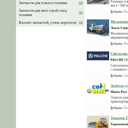
Размеры и в
Запчасти для сельхоз техники
мм (+ 500 м
Запчасти для авто строй спец
Рубрика
:
По
техники
Молоковоз
Каталог запчастей, узлов, агрегатов
Лакта-Серв
Молоковозы
нержавеюще
Рубрика
:
Мо
Снігоочи
PALCHE
(У
Снігоочисн
і злежавого 
Рубрика
:
Сн
Агрегат д
Нікіта-Ром
Агрегат дл
транспортир
испол...
Рубрика
:
По
Трактор Т
Харьковски