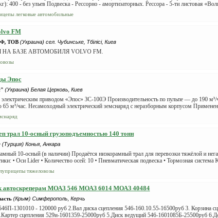
кг): 400 - без ульев Подвеска - Рессорно - амортизаторных. Рессора - 5-ти листовая «Волг
ицепы легковые автомобильные
olvo FM
Ф, ТОВ
(Украина) сел. Чубинське, Тбілісі, Киев
 НА БАЗЕ АВТОМОБИЛЯ VOLVO FM.
зовозы
ды Эпос
с"
(Украина) Белая Церковь, Киев
 электрическим приводом «Эпос» ЗС-100Э Производительность по пульпе — до 190 м³/ч
 65 м³/час. Несамоходный электрический земснаряд с неразборным корпусом Применени
мснаряд
п трал 10-осный грузоподъемностью 140 тонн
r
(Турция) Конья, Анкара
амный 10-осный (в наличии) Продаётся низкорамный трал для перевозки тяжёлой и нега
ики: • Оси Lider • Количество осей: 10 • Пневматическая подвеска • Тормозная систе
луприцепы тяжеловозы
 к автоскреперам МОАЗ 546 МОАЗ 6014 МОАЗ 40484
часть
(Крым) Симферополь, Керчь
546П-1301010 - 120000 руб 2.Вал диска сцепления 546-160.10.55-16500руб 3. Корзина с
.Картер сцепления 529и-1601359-25000руб 5.Диск ведущий 546-1601085Б-25500руб 6.До