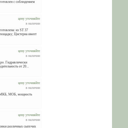
зготовлен с соблюдением
цену уточняйте
в наличии
овлена: из ST 37
площадку; Цистерна имеет
цену уточняйте
в наличии
вро. Гидравлически
ительность от 20...
цену уточняйте
в наличии
ка МКБ, МОБ, мощность
цену уточняйте
в наличии
ровки различных сыпучих