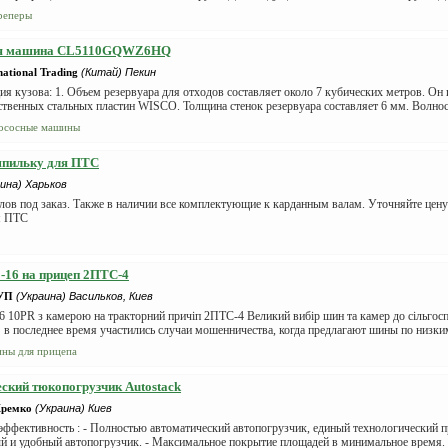
реперы
ая машина CL5110GQWZ6HQ
ational Trading
(Китай) Пекин
я кузова: 1. Объем резервуара для отходов составляет около 7 кубических метров. Он 
твенных стальных пластин WISCO. Толщина стенок резервуара составляет 6 мм. Волнос
ососные машины
шпильку для ПТС
ина) Харьков
ов под заказ. Также в наличии все комплектующие к карданным валам. Уточняйте цену 
я ПТС
-16 на прицеп 2ПТС-4
УП
(Украина) Васильков, Киев
6 10PR з камерою на тракторний причіп 2ПТС-4 Великий вибір шин та камер до сільгосп
 в последнее время участились случаи мошенничества, когда предлагают шины по низким
ны для прицепа
ский тюкопогрузчик Autostack
Кремко
(Украина) Киев
эффективность : - Полностью автоматический автопогрузчик, единый технологический пр
 и удобный автопогрузчик. - Максимальное покрытие площадей в минимальное время. Ун