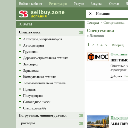
Войти в кабинет
Регистрация
Услуги
Закупка
Статьи
Д
sell
buy
.zone
✕
ИСПАНИЯ
Товары
›
Спецтехника
ТОВАРЫ
Спецтехника
Спецтехника
в Испании
Автобусы, микроавтобусы
1
2
3
4
5
...
Вперед
Автоцистерны
Грузовики
Очистные 
Дорожно-строительная техника
НВП ТИМ
Земснаряд
Очистные н
аэропортах.
Зерновозы
Рубрика
:
Сн
Коммунальная техника
Лесозаготовительная техника
Прицепы
Полуприцепы
Самоходное шасси
Спецтехника б/у
Погрузчики, минипогрузчики
Полуприцеп
Тракторы
ALIM TRE