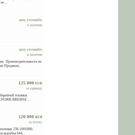
а»....
цену уточняйте
в наличии
цену уточняйте
в наличии
ас. Производительность по
е Предназн...
125 000
EUR
за единицу
баритной техники.
ма KNORR-BREMSE ...
120 000
RUB
за штуку
цепления 238-1601090-
п.коробка 644...