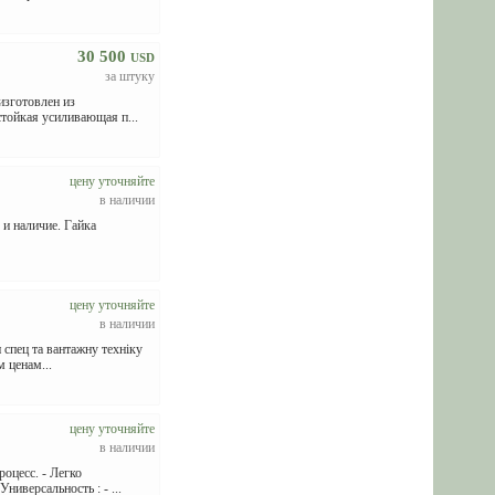
30 500
USD
за штуку
изготовлен из
тойкая усиливающая п...
цену уточняйте
в наличии
и наличие. Гайка
цену уточняйте
в наличии
 спец та вантажну техніку
 ценам...
цену уточняйте
в наличии
оцесс. - Легко
иверсальность : - ...