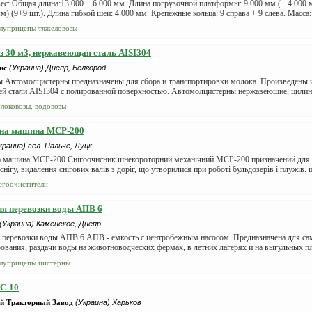
ес: Общая длина:13.000 + 6.000 мм. Длина погрузочной платформы: 9.000 мм (+ 4.000 
м) (9+9 шт.). Длина гибкой шеи: 4.000 мм. Крепежные кольца: 9 справа + 9 слева. Масса: 
луприцепы тяжеловозы
 30 м3, нержавеющая сталь AISI304
ис
(Украина) Днепр, Белгород
 Автомолцистерны предназначены для сбора и транспортировки молока. Произведены 
й стали AISI304 с полированной поверхностью. Автомолцистерны нержавеющие, цилиндр
локовозы, водовозы
сна машина МСР-200
краина) сел. Пальче, Луцк
а машина МСР-200 Снігоочисник шнекороторний механічний МСР-200 призначений для о
снігу, видалення снігових валів з доріг, що утворилися при роботі бульдозерів і плужів. ці
егоочистители
ля перевозки воды АПВ 6
(Украина) Каменское, Днепр
я перевозки воды АПВ 6 АПВ - емкость с центробежным насосом. Предназначена для са
ования, раздачи воды на животноводческих фермах, в летних лагерях и на выгульных 
луприцепы цистерны
С-10
й Тракторный Завод
(Украина) Харьков