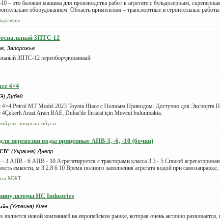
10 – это базовая машина для производства работ в агрегате с бульдозерным, скреперн
оительным оборудованием. Область применения – транспортные и строительные работы н
льдозеры
мосвальный 3ПТС-12
ов, Запорожье
альный 3ПТС-12 переоборудованный
ace 4×4
Э) Дубай
e 4×4 Petrol MT Model 2023 Toyota Hiace с Полным Приводом. Доступно для Экспорта 
 4Çekerli Arazi Aracı BAE, Dubai'de İhracat için Mevcut bulunmakta.
тобусы, микроавтобусы
для перевозки воды прицепные АПВ-3, -6, -10 (бочки)
СВ"
(Украина) Днепр
 3 АПВ - 6 АПВ - 10 Агрегатируется с тракторами класса 3 3 - 5 Способ агрегатирова
ость емкости, м 3 2.8 6 10 Время полного заполнения агрегата водой при самозаправке, м
чка МЖТ
ипуляторы HC Industries
Лайн
(Украина) Киев
es является новой компанией на европейском рынке, которая очень активно развивается