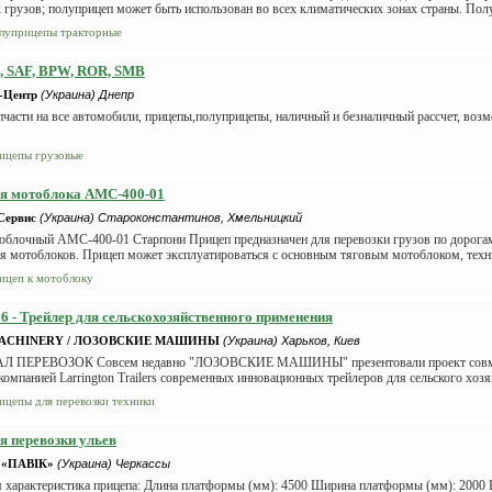
грузов; полуприцеп может быть использован во всех климатических зонах страны. Полуп
луприцепы тракторные
 SAF, BPW, ROR, SMB
-Центр
(Украина) Днепр
части на все автомобили, прицепы,полуприцепы, наличный и безналичный рассчет, возм
ицепы грузовые
ля мотоблока АМС-400-01
Сервис
(Украина) Староконстантинов, Хмельницкий
облочный АМС-400-01 Старпони Прицеп предназначен для перевозки грузов по дорогам
я мотоблоков. Прицеп может эксплуатироваться с основным тяговым мотоблоком, технич
ицеп к мотоблоку
 - Трейлер для сельскохозяйственного применения
ACHINERY / ЛОЗОВСКИЕ МАШИНЫ
(Украина) Харьков, Киев
 ПЕРЕВОЗОК Совсем недавно "ЛОЗОВСКИЕ МАШИНЫ" презентовали проект совмес
компанией Larrington Trailers современных инновационных трейлеров для сельского хозяй
ицепы для перевозки техники
я перевозки ульев
в «ПАВІК»
(Украина) Черкассы
 характеристика прицепа: Длина платформы (мм): 4500 Ширина платформы (мм): 2000 В