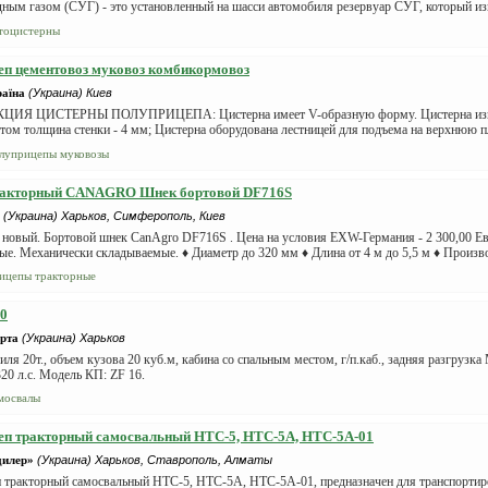
ным газом (СУГ) - это установленный на шасси автомобиля резервуар СУГ, который и
тоцистерны
п цементовоз муковоз комбикормовоз
раїна
(Украина) Киев
ИЯ ЦИСТЕРНЫ ПОЛУПРИЦЕПА: Цистерна имеет V-образную форму. Цистерна изгот
том толщина стенки - 4 мм; Цистерна оборудована лестницей для подъема на верхнюю 
луприцепы муковозы
ракторный CANAGRO Шнек бортовой DF716S
(Украина) Харьков, Симферополь, Киев
 новый. Бортовой шнек CanAgro DF716S . Цена на условия EXW-Германия - 2 300,00 Е
е. Механически складываемые. ♦ Диаметр до 320 мм ♦ Длина от 4 м до 5,5 м ♦ Производ
ицепы тракторные
20
рта
(Украина) Харьков
иля 20т., объем кузова 20 куб.м, кабина со спальным местом, г/п.каб., задняя разгруз
320 л.с. Модель КП: ZF 16.
мосвалы
еп тракторный самосвальный НТС-5, НТС-5А, НТС-5А-01
дилер»
(Украина) Харьков, Ставрополь, Алматы
 тракторный самосвальный НТС-5, НТС-5А, НТС-5А-01, предназначен для транспорти