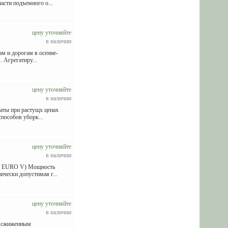
асти подъемного о...
цену уточняйте
в наличии
ам и дорогам в осенне-
 Агрегатиру...
цену уточняйте
в наличии
аты при растущх ценах
пособов уборк...
цену уточняйте
в наличии
AN EURO V) Мощность
ически допустимая г...
цену уточняйте
в наличии
и сжиженным