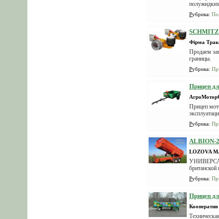
полужидких 
Рубрика
:
По
SCHMITZ,
Фірма Трак
Продаем зап
границы.
Рубрика
:
Пр
Прицеп д
АгроМотор
Прицеп мот
эксплуатаци
Рубрика
:
Пр
ALBION-26
LOZOVA M
УНИВЕРСАЛ
британской 
Рубрика
:
Пр
Прицеп дл
Кооперати
Техническая