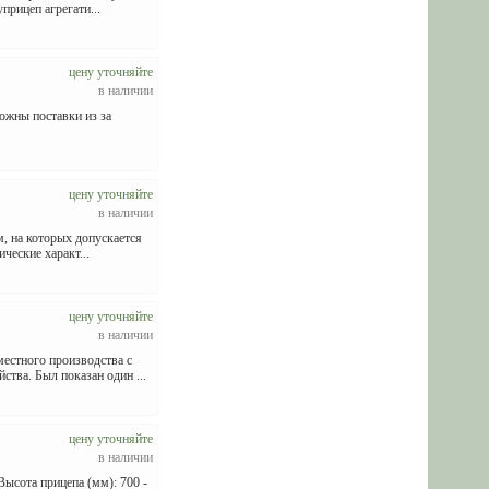
рицеп агрегати...
цену уточняйте
в наличии
ожны поставки из за
цену уточняйте
в наличии
, на которых допускается
еские характ...
цену уточняйте
в наличии
тного производства с
ства. Был показан один ...
цену уточняйте
в наличии
ысота прицепа (мм): 700 -