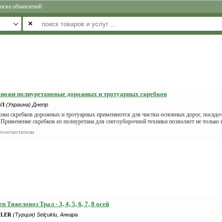
оска объявлений
✕
ножи полиуретановые дорожных и тротуарных скребков
ОЛ
(Украина) Днепр
ожи скребков дорожных и тротуарных применяются для чистки основных дорог, посадоч
 Применение скребков из полиуретана для снегоуборочной техники позволяет не только 
егоочистители
 Тяжеловоз Трал - 3, 4, 5, 6, 7, 8 осей
YLER
(Турция) Selçuklu, Анкара