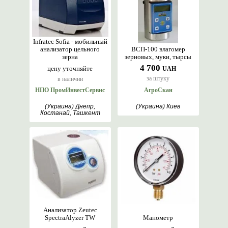
Infratec Sofia - мобильный
анализатор цельного
ВСП-100 влагомер
зерна
зерновых, муки, тырсы
4 700
цену уточняйте
UAH
за штуку
в наличии
НПО ПромИнвестСервис
АгроСкан
(Украина) Днепр,
(Украина) Киев
Костанай, Ташкент
Анализатор Zeutec
SpectraAlyzer TW
Манометр