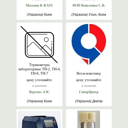
Магазин K-RAIN
ФОП Коваленко С.В.
(Украина) Киев
(Украина) Узин, Киев
Термометры
лабораторные ТН-2, ТН-4,
ТН-6, ТН-7
Весы-влагомер
цену уточняйте
цену уточняйте
в наличии
в наличии
Вортекс-АЗС
ГиперЦентр
(Украина) Киев
(Украина) Днепр