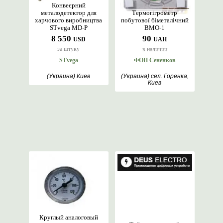
Конвеєрний
металодетектор для
Термогігрометр
харчового виробництва
побутової біметалічний
STvega MD-P
ВМО-1
8 550
90
USD
UAH
за штуку
в наличии
STvega
ФОП Сененков
(Украина) Киев
(Украина) сел. Горенка,
Киев
Круглый аналоговый