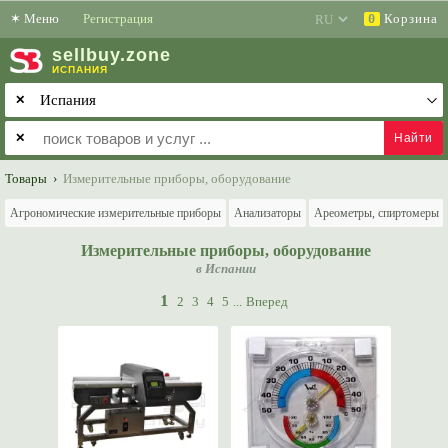
✶
Меню
Регистрация
Корзина
0
sell
buy
.zone
ИСПАНИЯ
✕
✕
Товары
›
Измерительные приборы, оборудование
Агрономические измерительные приборы
Анализаторы
Ареометры, спиртомеры
Измерительные приборы, оборудование
в Испании
1
2
3
4
5
...
Вперед