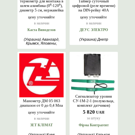
термометр для монтажа в
Таймер суточный
шлем аламбика (0⁰-120⁰),
цифровой (реле времени)
диаметр 5 см, нержавейка
на DIN-рейку 40А
цену уточняйте
цену уточняйте
в наличии
в наличии
Каста Виноделов
ДЕУС ЭЛЕКТРО
(Украина) Авангард,
(Украина) Днепр
Крымск, Яловены,
Телави, Одесса
Сигнализатор уровня
Манометр ДМ 05 063
СУ-1М-2-1 (полукольца,
диапазон от 0 до 0,4 Мпа
комплект датчиков)
5 820
цену уточняйте
UAH
за штуку
в наличии
ЗЕТ КЛІМАТ
Фірма Контрагент
(Украина) Киев
(Украина) Харьков