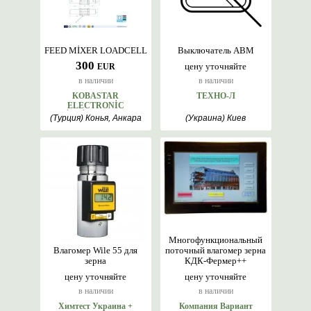
FEED MİXER LOADCELL
Выключатель АВМ
300
цену уточняйте
EUR
в наличии
в наличии
KOBASTAR
ТЕХНО-Л
ELECTRONİC
WEİGHİNG SYSTEMS
(Турция) Конья, Анкара
(Украина) Киев
Многофункциональный
Влагомер Wile 55 для
поточный влагомер зерна
зерна
КДК-Фермер++
цену уточняйте
цену уточняйте
в наличии
в наличии
Химтест Украина +
Компания Вариант