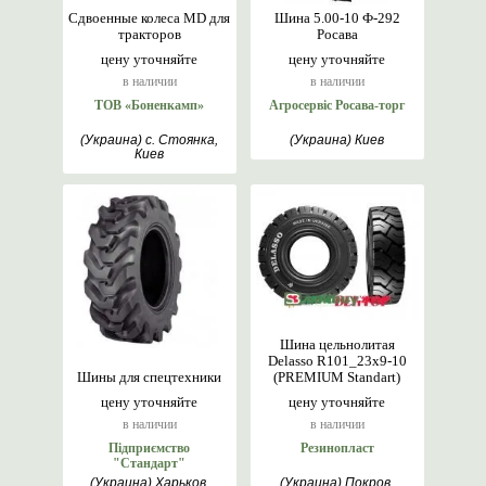
Сдвоенные колеса MD для
Шина 5.00-10 Ф-292
тракторов
Росава
цену уточняйте
цену уточняйте
в наличии
в наличии
ТОВ «Боненкамп»
Агросервіс Росава-торг
(Украина) с. Стоянка,
(Украина) Киев
Киев
Шина цельнолитая
Delasso R101_23х9-10
Шины для спецтехники
(PREMIUM Standart)
цену уточняйте
цену уточняйте
в наличии
в наличии
Підприємство
Резинопласт
"Стандарт"
(Украина) Харьков,
(Украина) Покров,