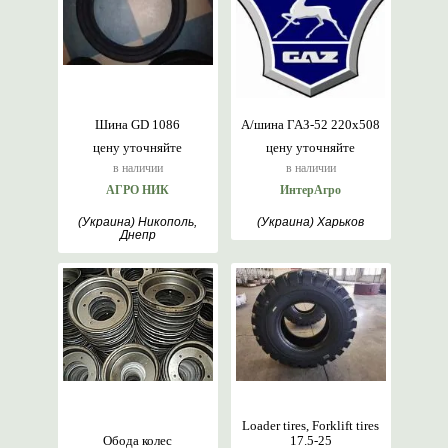
Шина GD 1086
А/шина ГАЗ-52 220х508
цену уточняйте
цену уточняйте
в наличии
в наличии
АГРО НИК
ИнтерАгро
(Украина) Никополь,
(Украина) Харьков
Днепр
Loader tires, Forklift tires
Обода колес
17.5-25