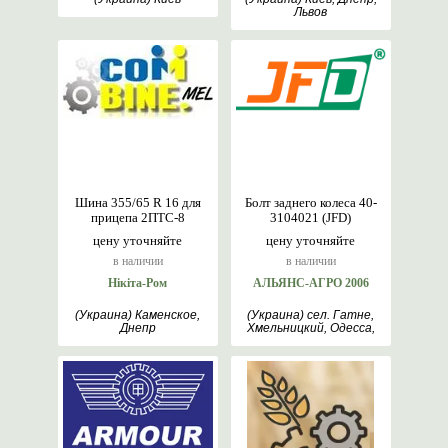
Львов
Шина 355/65 R 16 для
Болт заднего колеса 40-
прицепа 2ПТС-8
3104021 (JFD)
цену уточняйте
цену уточняйте
в наличии
в наличии
Нікіта-Ром
АЛЬЯНС-АГРО 2006
(Украина) Каменское,
(Украина) сел. Гатне,
Днепр
Хмельницкий, Одесса,
Днепр, Полтава,
Снятин, Киев