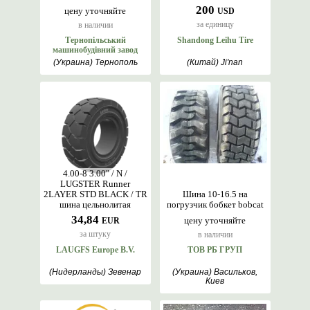
200
цену уточняйте
USD
за единицу
в наличии
Тернопільський
Shandong Leihu Tire
машинобудівний завод
(Украина) Тернополь
(Китай) Ji'nan
4.00-8 3.00" / N /
LUGSTER Runner
2LAYER STD BLACK / TR
Шина 10-16.5 на
шина цельнолитая
погрузчик бобкет bobcat
34,84
цену уточняйте
EUR
за штуку
в наличии
LAUGFS Europe B.V.
ТОВ РБ ГРУП
(Нидерланды) Зевенар
(Украина) Васильков,
Киев