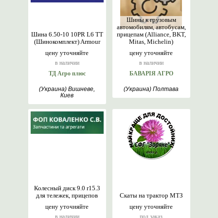
Шины к грузовым
автомобилям, автобусам,
Шина 6.50-10 10PR L6 TT
прицепам (Alliance, BKT,
(Шинокомплект) Armour
Mitas, Michelin)
цену уточняйте
цену уточняйте
в наличии
в наличии
ТД Агро плюс
БАВАРІЯ АГРО
(Украина) Вишневе,
(Украина) Полтава
Киев
Колесный диск 9.0 r15.3
для тележек, прицепов
Скаты на трактор МТЗ
цену уточняйте
цену уточняйте
в наличии
под заказ