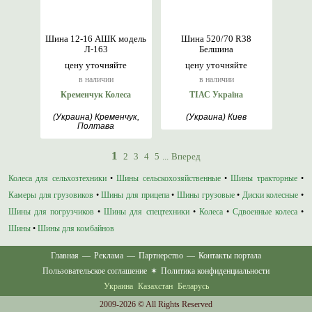
Шина 12-16 АШК модель
Шина 520/70 R38
Л-163
Белшина
цену уточняйте
цену уточняйте
в наличии
в наличии
Кременчук Колеса
ТІАС Україна
(Украина) Кременчук,
(Украина) Киев
Полтава
1
2
3
4
5
...
Вперед
Колеса для сельхозтехники
•
Шины сельскохозяйственные
•
Шины тракторные
•
Камеры для грузовиков
•
Шины для прицепа
•
Шины грузовые
•
Диски колесные
•
Шины для погрузчиков
•
Шины для спецтехники
•
Колеса
•
Сдвоенные колеса
•
Шины
•
Шины для комбайнов
Главная
—
Реклама
—
Партнерство
—
Контакты портала
Пользовательское соглашение
✶
Политика конфиденциальности
Украина
Казахстан
Беларусь
2009-2026 © All Rights Reserved