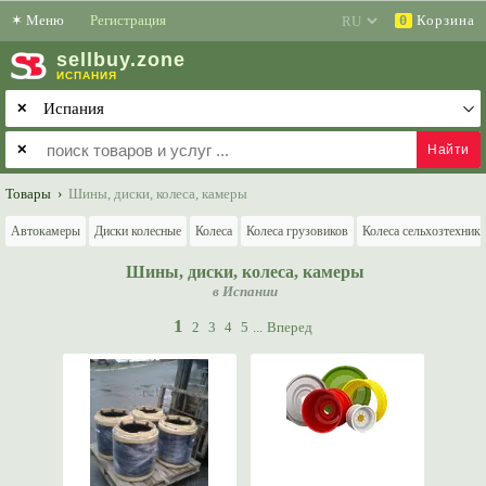
✶
Меню
Регистрация
Корзина
0
sell
buy
.zone
ИСПАНИЯ
✕
✕
Товары
›
Шины, диски, колеса, камеры
Автокамеры
Диски колесные
Колеса
Колеса грузовиков
Колеса сельхозтехник
Шины, диски, колеса, камеры
в Испании
1
2
3
4
5
...
Вперед